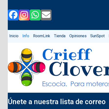
Skip
to
content
Facebook
Instagram
Whatsapp
Correo
electrónico
Inicio
Info
RoomLink
Tienda
Opiniones
SunSpot
Únete a nuestra lista de correo